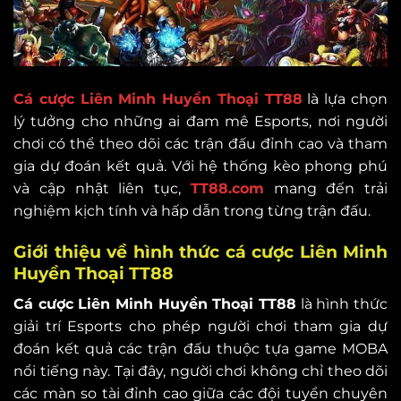
Cá cược Liên Minh Huyền Thoại TT88
là lựa chọn
lý tưởng cho những ai đam mê Esports, nơi người
chơi có thể theo dõi các trận đấu đỉnh cao và tham
gia dự đoán kết quả. Với hệ thống kèo phong phú
và cập nhật liên tục,
TT88.com
mang đến trải
nghiệm kịch tính và hấp dẫn trong từng trận đấu.
Giới thiệu về hình thức cá cược Liên Minh
Huyền Thoại TT88
Cá cược Liên Minh Huyền Thoại TT88
là hình thức
giải trí Esports cho phép người chơi tham gia dự
đoán kết quả các trận đấu thuộc tựa game MOBA
nổi tiếng này. Tại đây, người chơi không chỉ theo dõi
các màn so tài đỉnh cao giữa các đội tuyển chuyên