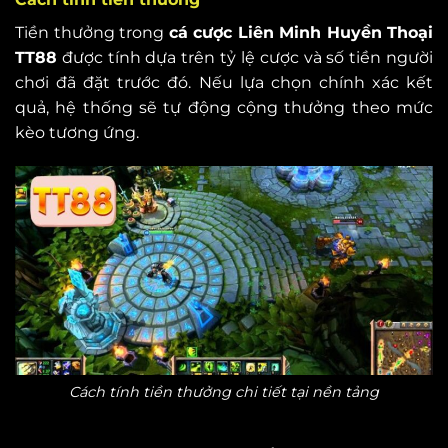
Tiền thưởng trong
cá cược Liên Minh Huyền Thoại
TT88
được tính dựa trên tỷ lệ cược và số tiền người
chơi đã đặt trước đó. Nếu lựa chọn chính xác kết
quả, hệ thống sẽ tự động cộng thưởng theo mức
kèo tương ứng.
Cách tính tiền thưởng chi tiết tại nền tảng