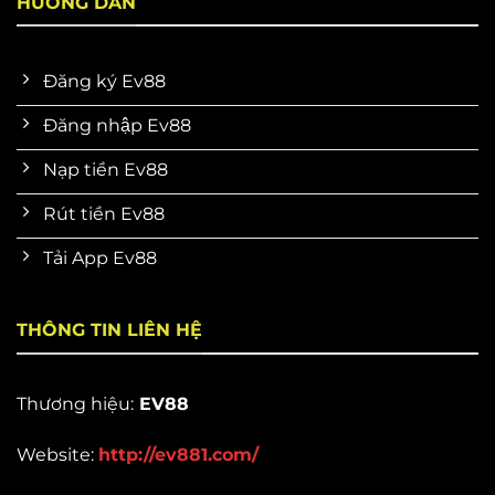
HƯỚNG DẪN
Đăng ký Ev88
Đăng nhập Ev88
Nạp tiền Ev88
Rút tiền Ev88
Tải App Ev88
THÔNG TIN LIÊN HỆ
Thương hiệu:
EV88
Website:
http://ev881.com/