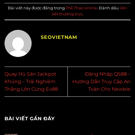
Bài viết này được đăng trong
Thể Thao online
. Đánh dấu
liên
kết thường trực
.
SEOVIETNAM
Quay Hũ Săn Jackpot
Đăng Nhập QS88 –
Khủng – Trải Nghiệm
Hướng Dẫn Truy Cập An
Thắng Lớn Cùng Ev88
Toàn Cho Newbie
BÀI VIẾT GẦN ĐÂY