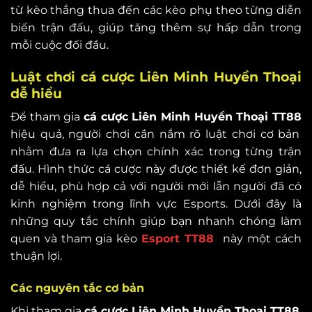
từ kèo thắng thua đến các kèo phụ theo từng diễn
biến trận đấu, giúp tăng thêm sự hấp dẫn trong
mỗi cuộc đối đầu.
Luật chơi cá cược Liên Minh Huyền Thoại
dễ hiểu
Để tham gia
cá cược Liên Minh Huyền Thoại TT88
hiệu quả, người chơi cần nắm rõ luật chơi cơ bản
nhằm đưa ra lựa chọn chính xác trong từng trận
đấu. Hình thức cá cược này được thiết kế đơn giản,
dễ hiểu, phù hợp cả với người mới lẫn người đã có
kinh nghiệm trong lĩnh vực Esports. Dưới đây là
những quy tắc chính giúp bạn nhanh chóng làm
quen và tham gia kèo
Esport TT88
này một cách
thuận lợi.
Các nguyên tắc cơ bản
Khi tham gia
cá cược Liên Minh Huyền Thoại TT88
,