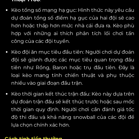
Kèo tổng số mạng hạ gục: Hình thức này yêu cầu
dự đoán tổng số điểm hạ gục của hai đội sẽ cao
hơn hoặc thấp hơn mức nhà cái đưa ra. Kèo phù
hợp với những ai thích phân tích lối chơi tấn
công của các đội tuyển.
Kèo đội ăn mục tiêu đầu tiên: Người chơi dự đoán
đội sẽ giành được các mục tiêu quan trọng đầu
tiên như Rồng, Baron hoặc trụ đầu tiên. Đây là
loại kèo mang tính chiến thuật và phụ thuộc
nhiều vào giai đoạn đầu trận.
Kèo thời gian kết thúc trận đấu: Kèo này dựa trên
dự đoán trận đấu sẽ kết thúc trước hoặc sau mốc
thời gian quy định. Người chơi cần đánh giá tốc
độ thi đấu và khả năng snowball của các đội để
lựa chọn chính xác hơn.
Cách tính tiền thưởng